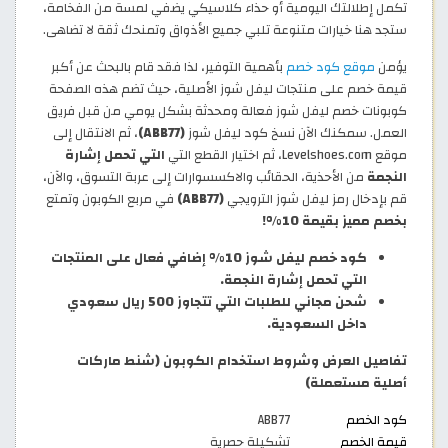
تكمل إطلالتك اليومية أو حذاء كلاسيكي يضفي لمسة من الفخامة،
ستجد هنا خيارات متنوعة تلبي جميع الأذواق وتمنحك ثقة لا تضاهى.
يؤمن
موقع كود خصم
بأهمية التوفير، لذا فقد قام بالبحث عن أكبر
قيمة خصم على منتجات ليفل شوز الأصلية، حيث تضم هذه الصفحة
كوبونات خصم ليفل شوز فعالة ومحدثة بشكل يومي من قبل فريق
العمل. سمكنك الآن نسخ كود ليفل شوز
(ABB77)
، ثم الانتقال إلى
موقع Levelshoes.com، ثم اختيار القطع التي
التي تحمل إشارة
النجمة
من الأحذية، الحقائب والاكسسوارات إلى عربة التسوق، والآن،
قم بإدخال رمز ليفل شوز الترويجي
(ABB77)
في مربع الكوبون وتمتع
بخصم مميز بقيمة 10%!
كود خصم ليفل شوز 10% إضافي فعال على المنتجات
التي تحمل إشارة النجمة.
شحن مجاني للطلبات التي تتجاوز 500 ريال سعودي
داخل السعودية.
تفاصيل العرض وشروط استخدام الكوبون (شنط ماركات
أصلية مستعملة)
كود الخصم
ABB77
قيمة الخصم
تشكيلة حصرية