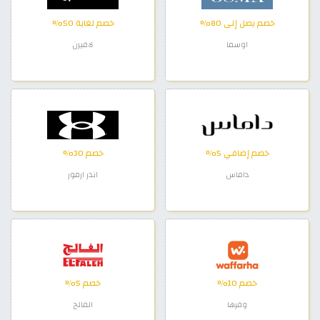
خصم يصل إلى 80%
خصم لغاية 50%
اوسما
لافيرن
خصم إضافي 5%
خصم 30%
داماس
اندر ارمور
خصم 10%
خصم 5%
وفرها
الفالح