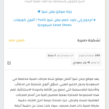
انسخ الكوبون واستخدمه عند انهاء عملية الشراء
زيارة موقع ليفل شوز
الرجوع إلى كود خصم ليفل شوز 10% | أقوى كوبونات
Level Shoes السعودية
تشكيلة حصرية
كوبون خصم
266
استخدام اليوم
اخر استخدام منذ
5 ساعة
اخر توفير
41 ريال سعودي
يعد موقع ليفل شوز أفضل موقع شنط ماركات اصلية مخفضة في
السعودية ودول الخليج العربي. تسوّق أقوى تشكيلة من الحقائب
والأحذية الكلاسيكية التي تجمع بين الأناقة والجودة الاستثنائية. تضم
هذه المجموعة المختارة بعناية تصاميم راقية من أفخم الماركات
العالمية للنساء والرجال، حيث تمنحك فرصة اخرى لاقتناء حقيبة
ماركة اصلية ذات اصدار محدود. سواء كنت تبحث عن حقيبة أنيقة