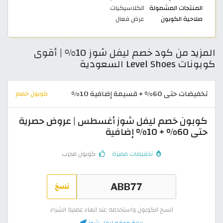
المنتجات المشمولة
الكلاسيكيات
صلاحية الكوبون
عرض فعال
المزيد من كود خصم ليفل شوز 10% | أقوى
كوبونات Level Shoes السعودية
تخفيضات حتى 60% + قسيمة إضافية 10%
كوبون خصم
كوبون خصم ليفل شوز أغسطس | عروض حصرية
حتى 60% + 10% إضافية
تخفيضات مميزة
كوبون مجرب
نسخ
انسخ الكوبون واستخدمه عند انهاء عملية الشراء
زيارة موقع ليفل شوز