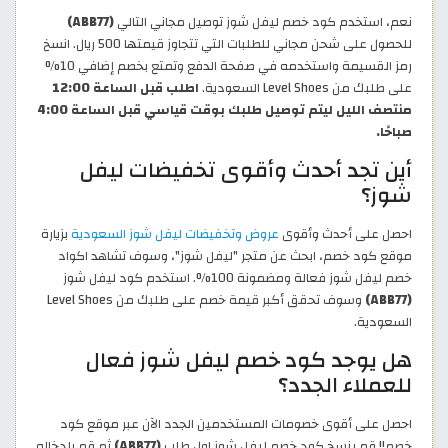
نعم، استخدم كود خصم ليفل شوز توصيل مجاني التالي
(ABB77)
للحصول على شحن مجاني للطلبات التي تتجاوز قيمتها 500 ريال. انسخ
رمز القسيمة واستخدمه في صفحة الدفع وتمتع بخصم إضافي 10%
على طلبك من Level Shoes السعودية.
اطلب قبل الساعة 12:00
منتصف الليل ليتم توصيل طلبك بوقت قياسي قبل الساعة 4:00
صباحًا.
أين تجد أحدث وأقوى تخفيضات ليفل
شوز؟
احصل على أحدث وأقوى
عروض وتخفيضات ليفل شوز السعودية
بزيارة
موقع كود خصم، ابحث عن متجر "ليفل شوز"، وسوف تشاهد اكواد
خصم ليفل شوز فعالة ومضمونة 100%. استخدم كود ليفل شوز
(ABB77)
وسوف تحقق أكبر قيمة خصم على طلبك من Level Shoes
السعودية.
هل يوجد كود خصم ليفل شوز فعال
للعملاء الجدد؟
احصل على أقوى خصومات المستخدمين الجدد الآن عبر موقع كود
خصم!! قم بنسخ كود خصم ليفل شوز اول طلب
(ABB77)
ثم قم بإدخاله