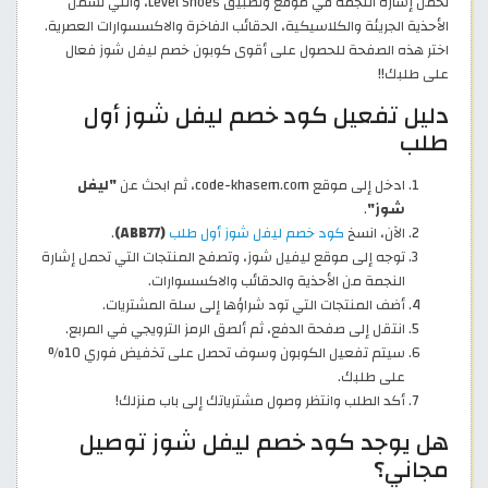
تحمل إشارة النجمة في موقع وتطبيق Level Shoes، والتي تشمل
الأحذية الجريئة والكلاسيكية، الحقائب الفاخرة والاكسسوارات العصرية.
اختر هذه الصفحة للحصول على أقوى كوبون خصم ليفل شوز فعال
على طلبك!!
دليل تفعيل كود خصم ليفل شوز أول
طلب
ادخل إلى موقع code-khasem.com، ثم ابحث عن
"ليفل
شوز"
.
الآن، انسخ
كود خصم ليفل شوز أول طلب
(ABB77)
.
توجه إلى موقع ليفيل شوز، وتصفح المنتجات التي تحمل إشارة
النجمة من الأحذية والحقائب والاكسسوارات.
أضف المنتجات التي تود شراؤها إلى سلة المشتريات.
انتقل إلى صفحة الدفع، ثم ألصق الرمز الترويجي في المربع.
سيتم تفعيل الكوبون وسوف تحصل على تخفيض فوري 10%
على طلبك.
أكد الطلب وانتظر وصول مشترياتك إلى باب منزلك!
هل يوجد كود خصم ليفل شوز توصيل
مجاني؟