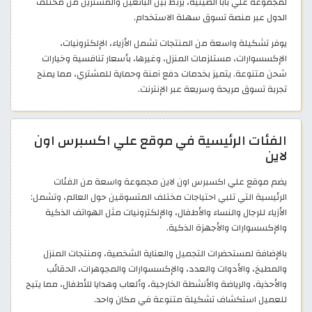
لمجموعة علي بابا الصينية، يربط بين البائعين والمشترين من مختلف
الدول عبر منصة تسوق سهلة الاستخدام.
يوفر تشكيلة واسعة من المنتجات تشمل الأزياء، الإلكترونيات،
الإكسسوارات، مستلزمات المنزل، وغيرها، بأسعار تنافسية وخيارات
شحن متنوعة. يتميز بخدمات دفع آمنة وحماية للمشتري، مما يمنح
تجربة تسوق مريحة وسريعة عبر الإنترنت.
الفئات الرئيسية في موقع علي اكسبرس اون
لاين
يضم موقع علي اكسبرس اون لاين مجموعة واسعة من الفئات
الرئيسية التي تلبي احتياجات مختلف المتسوقين حول العالم، وتشمل:
الأزياء للرجال والنساء والأطفال، والإلكترونيات مثل الهواتف الذكية
والإكسسوارات والأجهزة الذكية.
بالإضافة لمستحضرات التجميل والعناية الشخصية، ومنتجات المنزل
والمطبخ، والأدوات والعدد، والإكسسوارات والمجوهرات، الحقائب
والأحذية، والرياضة والأنشطة الخارجية، وألعاب وهدايا للأطفال، مما يتيح
للعميل استكشاف تشكيلة متنوعة في مكان واحد.