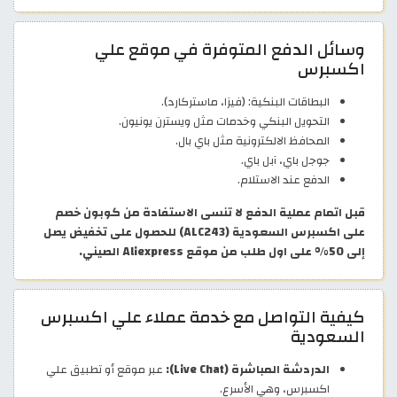
وسائل الدفع المتوفرة في موقع علي
اكسبرس
البطاقات البنكية: (فيزا، ماستركارد).
التحويل البنكي وخدمات مثل ويسترن يونيون.
المحافظ الالكترونية مثل باي بال.
جوجل باي، آبل باي.
الدفع عند الاستلام.
قبل اتمام عملية الدفع لا تنسى الاستفادة من كوبون خصم
على اكسبرس السعودية (ALC243) للحصول على تخفيض يصل
إلى 50% على اول طلب من موقع Aliexpress الصيني.
كيفية التواصل مع خدمة عملاء علي اكسبرس
السعودية
الدردشة المباشرة (Live Chat):
عبر موقع أو تطبيق علي
اكسبرس، وهي الأسرع.