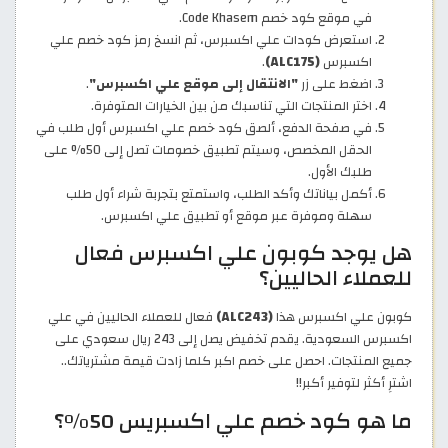
في موقع كود خصم Code Khasem.
استعرض كودات علي اكسبرس، ثم انسخ رمز كود خصم علي
اكسبرس
(ALC175)
.
اضغط على زر
"الانتقال إلى موقع علي اكسبرس"
.
اختر المنتجات التي تناسبك من بين الخيارات المتوفرة.
في صفحة الدفع، ألصق كود خصم علي اكسبرس أول طلب في
الحقل المخصص، وسيتم تطبيق خصومات تصل إلى 50% على
طلبك الأول.
أكمل بياناتك وأكد الطلب، واستمتع بتجربة شراء أول طلب
سهلة وموفرة عبر موقع أو تطبيق علي اكسبرس.
هل يوجد كوبون علي اكسبرس فعال
للعملاء الحاليين؟
كوبون علي اكسبرس هذا
(ALC243)
فعال للعملاء الحاليين في علي
اكسبرس السعودية. يقدم تخفيض يصل إلى 243 ريال سعودي على
جميع المنتجات. احصل على خصم اكبر كلما زادت قيمة مشترياتك..
اشترِ أكثر لتوفير أكبر!!
ما هو كود خصم علي اكسبريس 50%؟