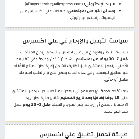
البريد الإلكتروني:
(AEbuyerservice@aliexpress.com).
وسائل التواصل الاجتماعي:
صفحات علي اكسبرس على
فيسبوك، إنستغرام، وتويتر.
سياسة التبديل والإرجاع في علي اكسبرس
سياسة التبديل والإرجاع في علي اكسبرس تسمح بإرجاع المنتجات
خلال 7–30 يومًا من الاستلام
، بشرط أن تكون جديدة وفي تغليفها
الأصلي. يتحمل المشتري غالبًا تكاليف الشحن إلا إذا كان المنتج تالفًا أو
غير مطابق للوصف، وفي هذه الحالة يمكن فتح نزاع لطلب استرداد
كامل أو جزئي.
كما تقدم خدمة الإرجاع المجاني لبعض المنتجات، حيث يحصل المشتري
على
15 يومًا إضافيًا بعد تاريخ التسليم
لتقرير ما إذا كان يريد
الاحتفاظ بالمنتج أو إرجاعه. يتم استرجاع المبلغ
خلال 3–20 يوم
عمل
بعد الموافقة.
طريقة تحميل تطبيق علي اكسبرس