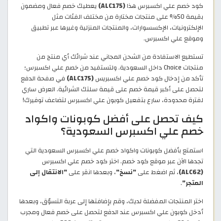
كود خصم علي اكسبرس هذا
(ALC175)
يعطيك خصم فعال ومضمون
بقيمة 50% على منتجات مختارة من مختلف الفئات مثل
الإلكترونيات، الإكسسوارات، والمنتجات المنزلية وغيرها عبر تطبيق
وموقع علي اكسبرس.
تستطيع الاستفادة من الشحن المجاني عند شرائك أي منتج من
منتجات Choice داخل السعودية. ولتستفيد من خصم علي اكسبرس؛
تأكد من إدخال كود خصم علي اكسبريس
(ALC175)
في صفحة الدفع
لتحصل على أكبر قيمة خصم على قيمة سلتك الشرائية. العرض ساري
لفترة محدودة، سارع بتفعيل كوبون علي اكسبرس لتضاعف توفيرك!
كيف تحصل على أفضل كوبونات واكواد
خصم علي اكسبرس السعودية؟
استمتع بأفضل كوبونات واكواد خصم علي اكسبرس السعودية التي
تجدها الآن عبر موقع كود خصم. اختر كود خصم علي اكسبرس
(ALC62)
، ثم اضغط على
"نسخ"
، وبعدها انقر على
"الانتقال إلى
المتجر"
.
اختر المنتجات المفضلة لديك، وقم بإضافتها إلى عربة التسوّق، وبعدها
أدخل كوبون علي اكسبرس عند الدفع لتحصل على خصم فعال ومجرب