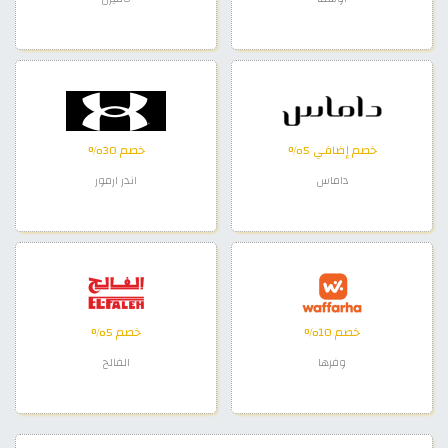
خصم إضافي 5%
خصم 30%
داماس
اندر ارمور
خصم 10%
خصم 5%
وفرها
الفالح