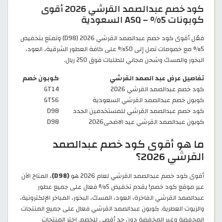
كود خصم عبدالصمد القرشي 2026 أقوى
كوبونات 5% – ASQ السعودية
فعّل أقوى كود خصم عبدالصمد القرشي 2026 (D98) وتمتع بتخفيض
5% مع خصومات تصل إلى 50% على كافة العطور الشرقية، العود،
البخور والمسك وشحن مجاني للطلبات فوق 250 ريال.
تفاصيل عرض عبد الصمد القرشي
كوبون خصم
كود خصم عبدالصمد القرشي 2026
GT14
كوبون خصم عبدالصمد القرشي السعودية
GT56
كود خصم عبدالصمد القرشي للمستخدمين الجدد
D98
كوبون عبدالصمد القرشي عيد الاضحى2026
D98
ما هو أقوى كود خصم عبدالصمد
القرشي 2026؟
أقوى كود خصم عبدالصمد القرشي لعام 2026 هو
(D98)
، المتاح الآن
عبر موقع كود خصم! يقدم تخفيض 5% فعال على جميع عطور
عبدالصمد القرشي الفاخرة، العود، المسك، البخور، المباخر الإلكترونية،
والزيوت العطرية. كوبون عبدالصمد القرشي فعال على جميع المنتجات
المخفضة وغير المخفضة دون حد أقصى للخصم. اختر المنتجات