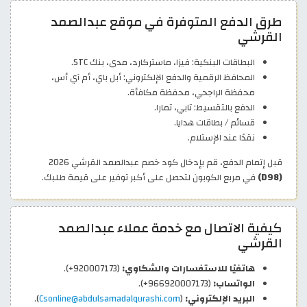
طرق الدفع المتوفرة في موقع عبدالصمد
القرشي
البطاقات البنكية: فيزا، ماستركارد، مدى، بنك STC.
المحافظ الرقمية والدفع الإلكتروني: أبل باي، أم آي أس،
محفظة الراجحي، محفظة مكافأة.
الدفع بالتقسيط: تابي، تمارا.
قسائم / بطاقات هدايا.
نقدًا عند الإستلام.
قبل إتمام الدفع، قم بإدخال كود خصم عبدالصمد القرشي 2026
(D98)
في مربع الكوبون لتحصل على أكبر توفير على قيمة طلبك.
كيفية الاتصال مع خدمة عملاء عبدالصمد
القرشي
هاتفيًا للاستفسارات والشكاوي:
(920007173+).
الواتساب:
(966920007173+).
البريد الإلكتروني:
(
Csonline@abdulsamadalqurashi.com
).