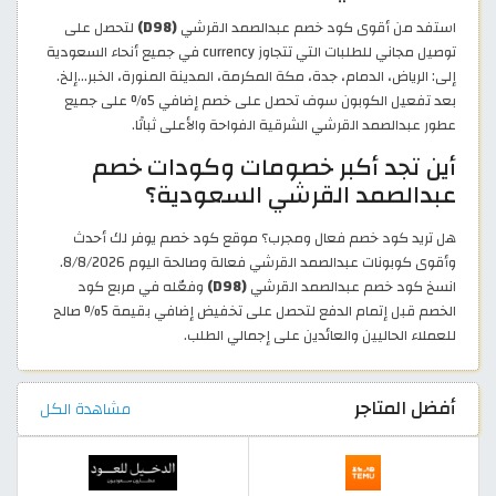
استفد من أقوى كود خصم عبدالصمد القرشي
(D98)
لتحصل على
توصيل مجاني للطلبات التي تتجاوز currency في جميع أنحاء السعودية
إلى: الرياض، الدمام، جدة، مكة المكرمة، المدينة المنورة، الخبر…إلخ.
بعد تفعيل الكوبون سوف تحصل على خصم إضافي 5% على جميع
عطور عبدالصمد القرشي الشرقية الفواحة والأعلى ثباتًا.
أين تجد أكبر خصومات وكودات خصم
عبدالصمد القرشي السعودية؟
هل تريد كود خصم فعال ومجرب؟ موقع كود خصم يوفر لك أحدث
وأقوى كوبونات عبدالصمد القرشي فعالة وصالحة اليوم 8/8/2026.
انسخ كود خصم عبدالصمد القرشي
(D98)
وفعّله في مربع كود
الخصم قبل إتمام الدفع لتحصل على تخفيض إضافي بقيمة 5% صالح
للعملاء الحاليين والعائدين على إجمالي الطلب.
أفضل المتاجر
مشاهدة الكل