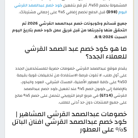
المشمولة بخصم 50%، ثم قم بتفعيل
كود خصم عبدالصمد القرشي
اليوم
(D98)
قبل الدفع لخصم إضافي 5% على إجمالي مشترياتك.
جميع قسائم وكوبونات خصم عبدالصمد القرشي 2026 تم
التحقق منها وتجربتها من قبل فريق عمل كود خصم بتاريخ اليوم
السبت 8/8/2026.
ما هو كود خصم عبد الصمد القرشي
للعملاء الجدد؟
يقدم موقع عبدالصمد القرشي خصومات حصرية للمستخدمين الجدد
على أول طلب، لا تفوت فرصة الاستفادة من تخفيضات قوية بقيمة
50% على كافة العطور الأصلية، المسك الشرقي، العود والبخور،
بالإضافة إلى كوبون خصم 5% عند تفعيل كود خصم عبدالصمد
القرشي
(GT14)
في مربع الرمز الترويجي لتحصل على خصم 5% صالح
على جميع المنتجات دون حد أدنى للطلب.
خصومات عبدالصمد القرشي المشاهير |
كود خصم عبدالصمد القرشي افنان الباتل
5% على العطور