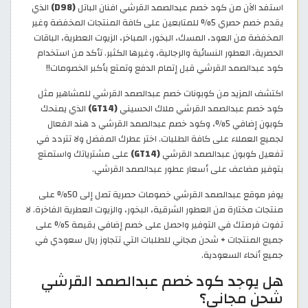
استفد الآن من كود خصم عبدالصمد القرشي افنان الباتل
(D98)
الذي
يقدم خصم حصري 5% للمتابعين على كافة المنتجات المخفضة وغير
المخفضة من العود، المسك، البخور، المباخر، الزيوت العطرية، الباقات
الحصرية، العطور النسائية والرجالية، وغيرها الكثير. تأكد من استخدام
كود عبدالصمد القرشي قبل إتمام الدفع وتمتع بأكبر الخصومات!!
اكتشف المزيد من كوبونات خصم عبدالصمد القرشي للمشاهير مثل
كود خصم عبدالصمد القرشي ملاك الحسيني
(GT14)
الذي يمنحك
كوبون إضافي 5%، وكود خصم عبدالصمد القرشي د هند الفعال
لجميع العملاء على كافة الطلبات. اختر عطرك المفضل ولا تتردد في
تفعيل كوبون عبدالصمد القرشي
(GT14)
على مشترياتك واستمتع
بتوفير مضاعف على أسعار عطور عبدالصمد القرشي.
يوفر موقع عبدالصمد القرشي خصومات حصرية تصل إلى 50% على
منتجات مختارة من العطور الشرقية، البخور، والزيوت العطرية الفاخرة. لا
تفوت فرصتك في التوفير واحصل على خصم إضافي بقيمة 5% على
جميع المنتجات + شحن مجاني للطلبات التي تتجاوز ريال سعودي في
جميع أنحاء السعودية.
هل يوجد كود خصم عبدالصمد القرشي
شحن مجاني؟