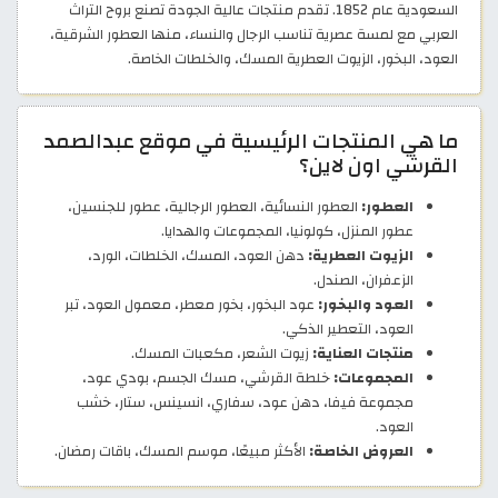
السعودية عام 1852. تقدم منتجات عالية الجودة تصنع بروح التراث
العربي مع لمسة عصرية تناسب الرجال والنساء، منها العطور الشرقية،
العود، البخور، الزيوت العطرية المسك، والخلطات الخاصة.
ما هي المنتجات الرئيسية في موقع عبدالصمد
القرشي اون لاين؟
العطور:
العطور النسائية، العطور الرجالية، عطور للجنسين،
عطور المنزل، كولونيا، المجموعات والهدايا.
الزيوت العطرية:
دهن العود، المسك، الخلطات، الورد،
الزعفران، الصندل.
العود والبخور:
عود البخور، بخور معطر، معمول العود، تبر
العود، التعطير الذكي.
منتجات العناية:
زيوت الشعر، مكعبات المسك.
المجموعات:
خلطة القرشي، مسك الجسم، بودي عود،
مجموعة فيفا، دهن عود، سفاري، انسينس، ستار، خشب
العود.
العروض الخاصة:
الأكثر مبيعًا، موسم المسك، باقات رمضان.