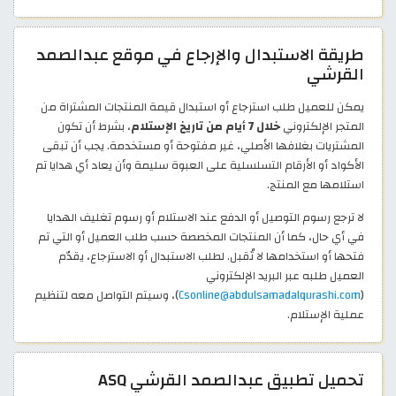
طريقة الاستبدال والإرجاع في موقع عبدالصمد
القرشي
يمكن للعميل طلب استرجاع أو استبدال قيمة المنتجات المشتراة من
المتجر الإلكتروني
خلال 7 أيام من تاريخ الإستلام
، بشرط أن تكون
المشتريات بغلافها الأصلي، غير مفتوحة أو مستخدمة. يجب أن تبقى
الأكواد أو الأرقام التسلسلية على العبوة سليمة وأن يعاد أي هدايا تم
استلامها مع المنتج.
لا ترجع رسوم التوصيل أو الدفع عند الاستلام أو رسوم تغليف الهدايا
في أي حال، كما أن المنتجات المخصصة حسب طلب العميل أو التي تم
فتحها أو استخدامها لا تُقبل. لطلب الاستبدال أو الاسترجاع، يقدّم
العميل طلبه عبر البريد الإلكتروني
(
Csonline@abdulsamadalqurashi.com
)، وسيتم التواصل معه لتنظيم
عملية الإستلام.
تحميل تطبيق عبدالصمد القرشي ASQ