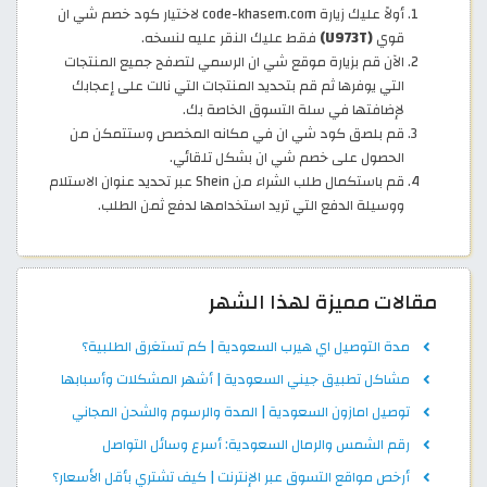
أولاً عليك زيارة code-khasem.com لاختيار كود خصم شي ان
قوي
(U973T)
فقط عليك النقر عليه لنسخه.
الآن قم بزيارة موقع شي ان الرسمي لتصفح جميع المنتجات
التي يوفرها ثم قم بتحديد المنتجات التي نالت على إعجابك
لإضافتها في سلة التسوق الخاصة بك.
قم بلصق كود شي ان في مكانه المخصص وستتمكن من
الحصول على خصم شي ان بشكل تلقائي.
قم باستكمال طلب الشراء من Shein عبر تحديد عنوان الاستلام
ووسيلة الدفع التي تريد استخدامها لدفع ثمن الطلب.
مقالات مميزة لهذا الشهر
مدة التوصيل اي هيرب السعودية | كم تستغرق الطلبية؟
مشاكل تطبيق جيني السعودية | أشهر المشكلات وأسبابها
توصيل امازون السعودية | المدة والرسوم والشحن المجاني
رقم الشمس والرمال السعودية: أسرع وسائل التواصل
أرخص مواقع التسوق عبر الإنترنت | كيف تشتري بأقل الأسعار؟