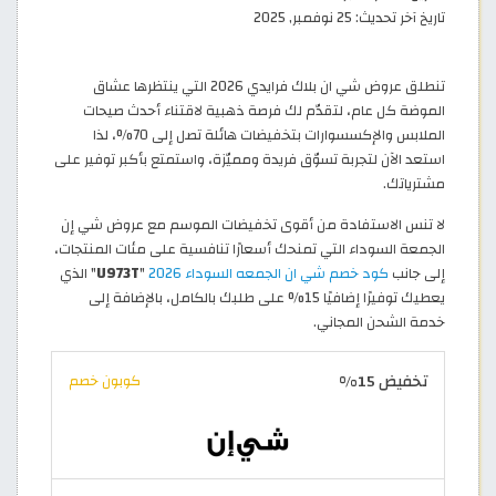
تاريخ آخر تحديث:
25 نوفمبر, 2025
تنطلق عروض شي ان بلاك فرايدي 2026 التي ينتظرها عشاق
الموضة كل عام، لتقدّم لك فرصة ذهبية لاقتناء أحدث صيحات
الملابس والإكسسوارات بتخفيضات هائلة تصل إلى 70%، لذا
استعد الآن لتجربة تسوّق فريدة ومميّزة، واستمتع بأكبر توفير على
مشترياتك.
لا تنس الاستفادة من أقوى تخفيضات الموسم مع عروض شي إن
الجمعة السوداء التي تمنحك أسعارًا تنافسية على مئات المنتجات،
إلى جانب
كود خصم شي ان الجمعه السوداء 2026
"
U973T
" الذي
يعطيك توفيرًا إضافيًا 15% على طلبك بالكامل، بالإضافة إلى
خدمة الشحن المجاني.
تخفيض 15%
كوبون خصم