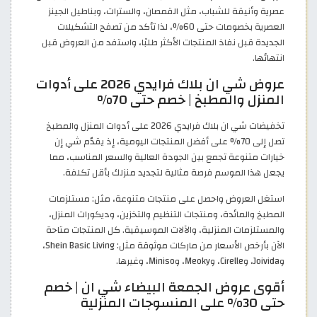
عصرية وأنيقة للشباب، مثل القمصان، والسترات، وبناطيل الجينز
العصرية بخصومات حتى 60%، لذا تأكد من تصفح التشكيلات
الجديدة قبل نفاذ المنتجات الأكثر طلبًا، واستفد من العروض قبل
انتهائها.
عروض شي ان بلاك فرايدي 2026 على أدوات
المنزل والمطبخ | خصم حتى 70%
تخفيضات شي ان بلاك فرايدي 2026 على أدوات المنزل والمطبخ
تصل إلى 70% على أفضل المنتجات اليومية، إذ يقدّم شي إن
خيارات متنوعة تجمع بين الجودة العالية والسعر المناسب، مما
يجعل هذا الموسم فرصة مثالية لتجديد منزلك بأقل تكلفة.
استغل العروض واحصل على منتجات متنوعة، مثل: مستلزمات
المطبخ والمائدة، ومنتجات التنظيم والتخزين، وديكورات المنزل،
والمستلزمات المنزلية، والآلات الموسيقية. كل المنتجات متاحة
الآن بأرخص الأسعار من ماركات موثوقة مثل: Shein Basic Living،
وJoivida، وCirelle، وMeoky، وMiniso، وغيرها.
أقوى عروض الجمعة البيضاء شي ان | خصم
حتى 30% على المنسوجات المنزلية