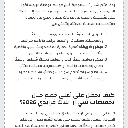
يوفّر متجر شي إن السعودية خلال موسم الجمعة البيضاء أقوى
العروض على المنسوجات المنزلية، مع خصومات تصل إلى 30%
على تشكيلات واسعة من ماركات مميزة تجمع بين الجودة
والتصميمات العصرية الحديثة، وتتمثل في:
الفرش
: لحاف، وأغطية لحاف، ووسادات، وستائر،
وناموسيات، وبطانيات، وأغطية مراتب، وأطقم شراشف.
ديكور الأريكة
: أغطية لحماية المقاعد والكراسي، وأغطية
أرائك، وأغطية فوتون، ومقابض غير قابلة للانزلاق.
ديكور نوافذ
: ستائر الباب والنوافذ، وستائر شفافة، وستائر
حمام، وملصقات وأفلام، وإكسسوارات، وعلاقات ستائر.
بساط وسجاد
: أطقم سجادات، وحصائر، وسجاد للمطبخ،
وسجاد أرضية الأطفال، وسجادات طويلة، وسجاد للتمارين.
كيف تحصل على أعلى خصم خلال
تخفيضات شي ان بلاك فرايدي 2026؟
لا تنتهي عروض شي ان بلاك فرايدي 2026 في يوم الجمعة
السوداء نفسه، لكنها تستمر حتى نهاية الشهر وتصل إلى بداية
شهر ديسمبر، وعادةً ما يعود المتجر لأسعاره الطبيعية بعد انتهاء