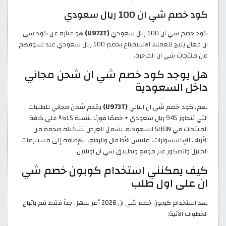
كود خصم شي ان 100 ريال سعودي
كود خصم شي ان 100 ريال سعودي
(U973T)
هو عبارة عن كود شي
ان فعال يتيح للعملاء الاستمتاع بخصم 100 ريال سعودي عند تسوقهم
من منتجات شي ان الفاخرة.
هل يوجد كود خصم شي ان شحن مجاني
داخل السعودية
نعم، كود خصم شي ان التالي
(U973T)
يقدم شحن مجاني للطلبات
التي تتجاوز 945 ريال سعودي + خصمًا فوريًا بنسبة 15% على كافة
المنتجات في SHEIN السعودية. يشمل العرض تشكيلة ضخمة من
الأزياء، الإكسسوارات، ملابس الأطفال والرضع، بالإضافة إلى مستلزمات
المنزل والديكور عبر موقع وتطبيق شي ان اونلاين.
كيف يمكنني استخدام كوبون خصم شي
ان على اول طلب
يعد استخدام كوبون خصم شي ان 2026 أمر سهل جداً فقط قم باتباع
الخطوات الآتية: