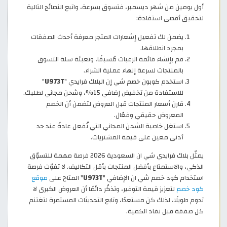
أول يومين من شهر ديسمبر، فتسوق بسرعة، واتبع النصائح التالية
لتحقيق أقصى استفادة:
يضمن لك تفعيل إشعارات المتجر معرفة أحدث الصفقات
بمجرد انطلاقها.
قم بإنشاء قائمة الرغبات مُسبقًا، وتعبئة سلة التسوق
بالمنتجات لسرعة إنهاء عملية الشراء.
استخدم كوبون خصم شي إن البلاك فرايدي "
U973T
"
للاستفادة من تخفيض إضافي 15%، وشحن مجاني لطلبك.
قارن أسعار المنتجات قبل العروض لتضمن أن الخصم
المعروض حقيقي وفعّال.
استغل خاصية الشحن المجاني التي تُفعل عادةً عند حد
أدنى معين على قيمة المشتريات.
يمثّل بلاك فرايدي شي ان السعودية 2026 فرصة مهمة للتسوّق
الذكي، والاستمتاع بأفضل المنتجات بأقل التكاليف. لا تفوّت فرصة
استخدام كود خصم شي ان الإضافي "
U973T
" المتاح على
موقع
كود خصم
لتعزيز قيمة التوفير، وتذكّر دائمًا أن العروض الكبرى لا
تدوم طويلًا، لذلك كن مستعدًا، وتابع التحديثات المستمرة لتغتنم
كل صفقة قبل نفاذ الكمية.