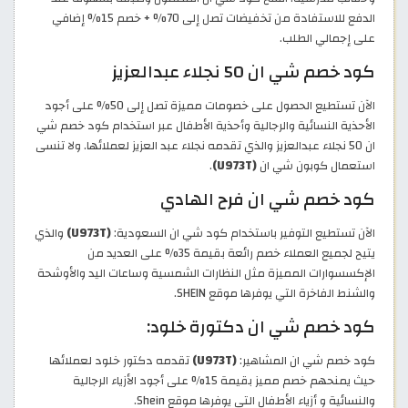
الدفع للاستفادة من تخفيضات تصل إلى 70% + خصم 15% إضافي
على إجمالي الطلب.
كود خصم شي ان 50 نجلاء عبدالعزيز
الآن تستطيع الحصول على خصومات مميزة تصل إلى 50% على أجود
الأحذية النسائية والرجالية وأحذية الأطفال عبر استخدام كود خصم شي
ان 50 نجلاء عبدالعزيز والذي تقدمه نجلاء عبد العزيز لعملائها. ولا تنسى
استعمال كوبون شي ان
(U973T)
.
كود خصم شي ان فرح الهادي
الآن تستطيع التوفير باستخدام كود شي ان السعودية:
(U973T)
والذي
يتيح لجميع العملاء خصم رائعة بقيمة 35% على العديد من
الإكسسوارات المميزة مثل النظارات الشمسية وساعات اليد والأوشحة
والشنط الفاخرة التي يوفرها موقع SHEIN.
كود خصم شي ان دكتورة خلود:
كود خصم شي ان المشاهير:
(U973T)
تقدمه دكتور خلود لعملائها
حيث يمنحهم خصم مميز بقيمة 15% على أجود الأزياء الرجالية
والنسائية و أزياء الأطفال التي يوفرها موقع Shein.