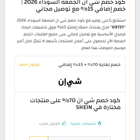
كود خصم شي ان الجمعه السوداء 2026 |
خصم إضافي 15% مع توصيل مجاني
استمتع بأعلى توفير مع كود خصم شي ان الجمعة السوداء 2026
"
U973T
" الذي يمنحك خصمًا إضافيًا 15% فوق تخفيضات البلاك
فرايدي الأساسية مع توصيل مجاني على جميع الطلبات. اغتنم
الفرصة الآن للحصول على أفضل المنتجات بأسعار لا تتكرّر خلال أكبر
موسم خصومات هذا العام.
خصم لغاية 70% + 15% إضافي
كوبون خصم
كود خصم شي ان 70% على منتجات
مختارة في SHEIN
تخفيضات مميزة
كوبون مجرب