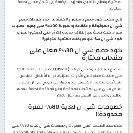
المكتبية ولوازم التنظيم، والمزيد، بالإضافة إلى شحن مجاني لكافة
الطلبات.
تابع صفحة كود خصم باستمرار لاكتشاف أجدد كودات خصم
شي ان الموثوقة والفعّالة والمجربة 100% على جميع الطلبات
سواء كنت تبحث عن إطلالة جديدة لك أو حتى لديكور المنزل،
كود شي ان هذا هو طريقتك المثالية للتوفير!!
كود خصم شي ان 30% فعال على
منتجات مختارة
استمتع بتفعيل كود شي ان هذا
(U973T)
لتحصل على خصم 30%
على منتجات مختارة من الأدوات المنزلية، لوازم الأطفال، الملابس
النسائية والرجالية، الاكسسوارت، وغيرها في موقع شي ان اونلاين.
العرض ساري على المنتجات المخفضة وغير المخفضة لكافة العملاء
الحاليين والجدد في السعودية خلال 2026.
خصومات شي ان لغاية 80% لفترة
محدودة!!
تقدم هذه الصفحة أقوى كوبونات وخصومات شي ان لغاية 80% على
منتجات مختارة. ادخل إلى قسم التخفيضات، واختر المنتجات المخفضة،