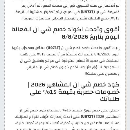
ثم أضفها إلى سلة التسوق، تابع إلى صفحة الدفع، ثم أدخل رمز
قسيمة شي ان
(U973T)
في المربع، ليتم تخفيض مشترياتك بقيمة
15%. جميع الطلبات تشمل التوصيل المجاني فلا تفوّت الفرصة!!
أقوى وأحدث اكواد خصم شي ان الفعالة
اليوم بتاريخ 8/8/2026
إليك أقوى وأحدث اكواد خصم شي ان
(U973T)
الفعّال والمجرّب بتاريخ
اليوم 8/8/2026 لتقدم لك تخفيضًا فوريًا بقيمة 15% على كافة
المنتجات في جميع الأقسام المتوفرة في موقع وتطبيق شي ان
السعودية. تسوّق الآن واستخدم كوبون خصم شي ان حقيقي
ومضمون على طلبك!!
كود خصم شي ان المشاهير 2026 |
خصومات حصرية بقيمة 15% على
طلباتك
احصلي على خصم فوري بقيمة 15% باستخدام كود خصم شي ان
المشاهير 2026
(U973T)
على أحدث إصدارات الأزياء، اللوازم المنزلية،
مستلزمات الأطفال من ملابس، أحذية، ألعاب تعليمية، أدوات فنية،
وحقائب مدرسية. انسخ كود شي ان المضمون وطبّقه بسهولة عند