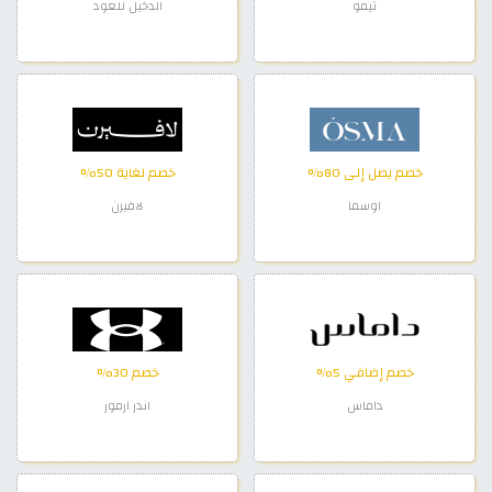
تيمو
الدخيل للعود
خصم يصل إلى 80%
خصم لغاية 50%
اوسما
لافيرن
خصم إضافي 5%
خصم 30%
داماس
اندر ارمور